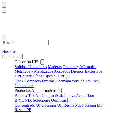
Nosotros
Portafolio
Colección HPL
Sólidos / Unicolores
Maderas
Granitos y Mármoles
Metálicos y Metalizados
Acabados
Diseños Exclusivos
HPL Stars: Línea Especial HPL
Opak
Compacto
Pizarras
Chemlam
YouLab
Ex²
Real
Chromacore
Productos Arquitectónicos
Panelex
TaktArt
CompactSlab
Innova
Acquafloor
B-YOND: Soluciones Químicas
Concentrado UFC
Resina UF
Resina MUF
Resina MF
Resina PF