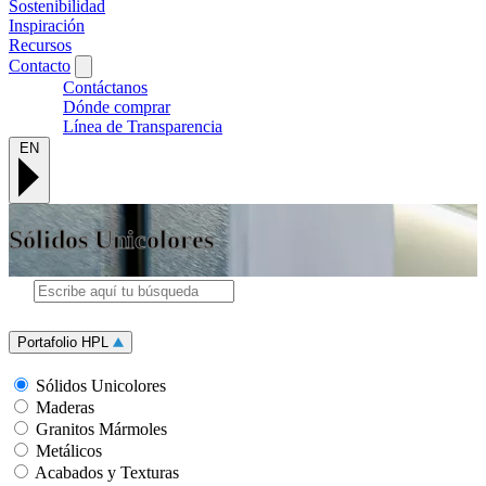
Sostenibilidad
Inspiración
Recursos
Contacto
Contáctanos
Dónde comprar
Línea de Transparencia
EN
Sólidos Unicolores
Portafolio HPL
Sólidos Unicolores
Maderas
Granitos Mármoles
Metálicos
Acabados y Texturas