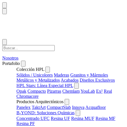
Nosotros
Portafolio
Colección HPL
Sólidos / Unicolores
Maderas
Granitos y Mármoles
Metálicos y Metalizados
Acabados
Diseños Exclusivos
HPL Stars: Línea Especial HPL
Opak
Compacto
Pizarras
Chemlam
YouLab
Ex²
Real
Chromacore
Productos Arquitectónicos
Panelex
TaktArt
CompactSlab
Innova
Acquafloor
B-YOND: Soluciones Químicas
Concentrado UFC
Resina UF
Resina MUF
Resina MF
Resina PF