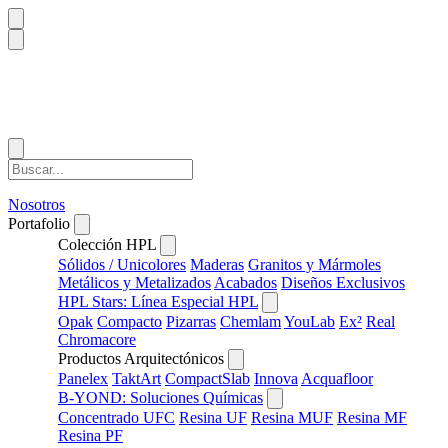
Nosotros
Portafolio
Colección HPL
Sólidos / Unicolores
Maderas
Granitos y Mármoles
Metálicos y Metalizados
Acabados
Diseños Exclusivos
HPL Stars: Línea Especial HPL
Opak
Compacto
Pizarras
Chemlam
YouLab
Ex²
Real
Chromacore
Productos Arquitectónicos
Panelex
TaktArt
CompactSlab
Innova
Acquafloor
B-YOND: Soluciones Químicas
Concentrado UFC
Resina UF
Resina MUF
Resina MF
Resina PF