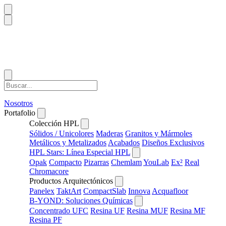
Nosotros
Portafolio
Colección HPL
Sólidos / Unicolores
Maderas
Granitos y Mármoles
Metálicos y Metalizados
Acabados
Diseños Exclusivos
HPL Stars: Línea Especial HPL
Opak
Compacto
Pizarras
Chemlam
YouLab
Ex²
Real
Chromacore
Productos Arquitectónicos
Panelex
TaktArt
CompactSlab
Innova
Acquafloor
B-YOND: Soluciones Químicas
Concentrado UFC
Resina UF
Resina MUF
Resina MF
Resina PF