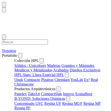
Nosotros
Portafolio
Colección HPL
Sólidos / Unicolores
Maderas
Granitos y Mármoles
Metálicos y Metalizados
Acabados
Diseños Exclusivos
HPL Stars: Línea Especial HPL
Opak
Compacto
Pizarras
Chemlam
YouLab
Ex²
Real
Chromacore
Productos Arquitectónicos
Panelex
TaktArt
CompactSlab
Innova
Acquafloor
B-YOND: Soluciones Químicas
Concentrado UFC
Resina UF
Resina MUF
Resina MF
Resina PF