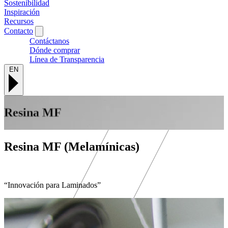
Sostenibilidad
Inspiración
Recursos
Contacto
Contáctanos
Dónde comprar
Línea de Transparencia
EN
Resina MF
Resina MF (Melamínicas)
“Innovación para Laminados”