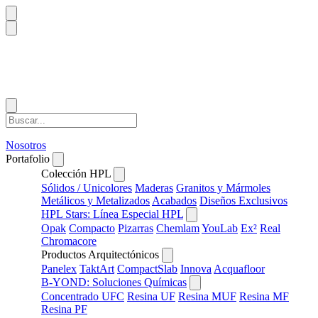
Nosotros
Portafolio
Colección HPL
Sólidos / Unicolores
Maderas
Granitos y Mármoles
Metálicos y Metalizados
Acabados
Diseños Exclusivos
HPL Stars: Línea Especial HPL
Opak
Compacto
Pizarras
Chemlam
YouLab
Ex²
Real
Chromacore
Productos Arquitectónicos
Panelex
TaktArt
CompactSlab
Innova
Acquafloor
B-YOND: Soluciones Químicas
Concentrado UFC
Resina UF
Resina MUF
Resina MF
Resina PF