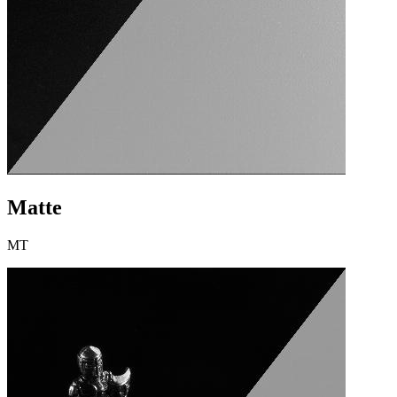
Matte
MT