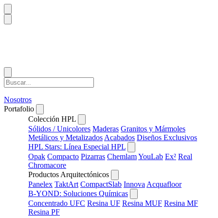
Nosotros
Portafolio
Colección HPL
Sólidos / Unicolores
Maderas
Granitos y Mármoles
Metálicos y Metalizados
Acabados
Diseños Exclusivos
HPL Stars: Línea Especial HPL
Opak
Compacto
Pizarras
Chemlam
YouLab
Ex²
Real
Chromacore
Productos Arquitectónicos
Panelex
TaktArt
CompactSlab
Innova
Acquafloor
B-YOND: Soluciones Químicas
Concentrado UFC
Resina UF
Resina MUF
Resina MF
Resina PF