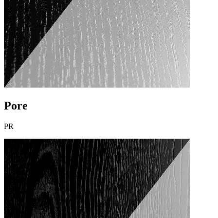
Pore
PR