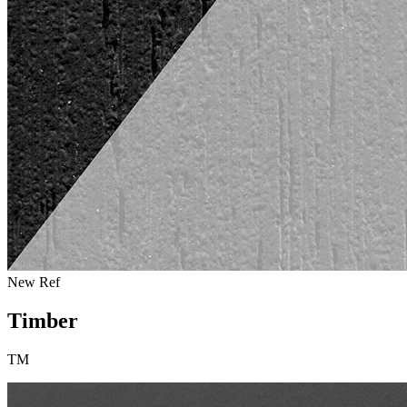
New Ref
Timber
TM