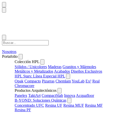
Nosotros
Portafolio
Colección HPL
Sólidos / Unicolores
Maderas
Granitos y Mármoles
Metálicos y Metalizados
Acabados
Diseños Exclusivos
HPL Stars: Línea Especial HPL
Opak
Compacto
Pizarras
Chemlam
YouLab
Ex²
Real
Chromacore
Productos Arquitectónicos
Panelex
TaktArt
CompactSlab
Innova
Acquafloor
B-YOND: Soluciones Químicas
Concentrado UFC
Resina UF
Resina MUF
Resina MF
Resina PF