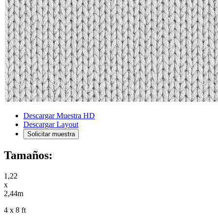
Descargar Muestra HD
Descargar Layout
Solicitar muestra
Tamaños:
1,22
x
2,44m
4 x 8 ft