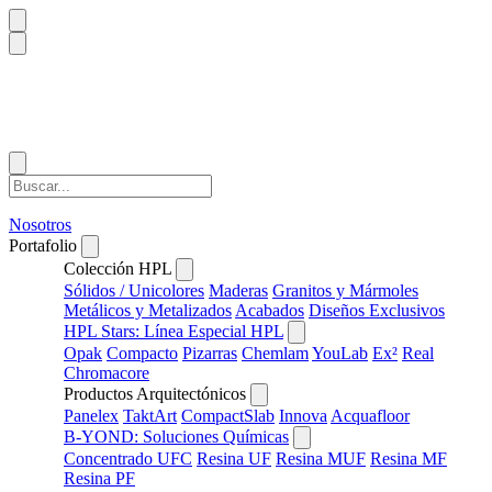
Nosotros
Portafolio
Colección HPL
Sólidos / Unicolores
Maderas
Granitos y Mármoles
Metálicos y Metalizados
Acabados
Diseños Exclusivos
HPL Stars: Línea Especial HPL
Opak
Compacto
Pizarras
Chemlam
YouLab
Ex²
Real
Chromacore
Productos Arquitectónicos
Panelex
TaktArt
CompactSlab
Innova
Acquafloor
B-YOND: Soluciones Químicas
Concentrado UFC
Resina UF
Resina MUF
Resina MF
Resina PF