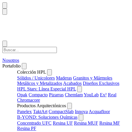
Nosotros
Portafolio
Colección HPL
Sólidos / Unicolores
Maderas
Granitos y Mármoles
Metálicos y Metalizados
Acabados
Diseños Exclusivos
HPL Stars: Línea Especial HPL
Opak
Compacto
Pizarras
Chemlam
YouLab
Ex²
Real
Chromacore
Productos Arquitectónicos
Panelex
TaktArt
CompactSlab
Innova
Acquafloor
B-YOND: Soluciones Químicas
Concentrado UFC
Resina UF
Resina MUF
Resina MF
Resina PF