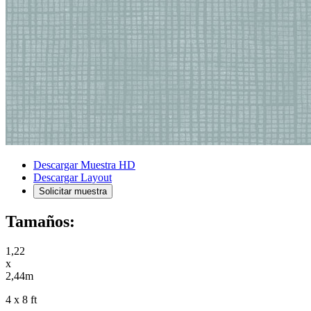
Descargar Muestra HD
Descargar Layout
Solicitar muestra
Tamaños:
1,22
x
2,44m
4 x 8 ft