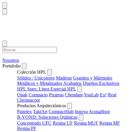
Nosotros
Portafolio
Colección HPL
Sólidos / Unicolores
Maderas
Granitos y Mármoles
Metálicos y Metalizados
Acabados
Diseños Exclusivos
HPL Stars: Línea Especial HPL
Opak
Compacto
Pizarras
Chemlam
YouLab
Ex²
Real
Chromacore
Productos Arquitectónicos
Panelex
TaktArt
CompactSlab
Innova
Acquafloor
B-YOND: Soluciones Químicas
Concentrado UFC
Resina UF
Resina MUF
Resina MF
Resina PF