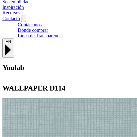
Sostenibilidad
Inspiración
Recursos
Contacto
Contáctanos
Dónde comprar
Línea de Transparencia
EN
Youlab
WALLPAPER
D114