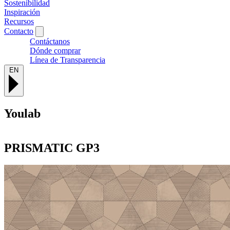
Sostenibilidad
Inspiración
Recursos
Contacto
Contáctanos
Dónde comprar
Línea de Transparencia
EN
Youlab
PRISMATIC
GP3