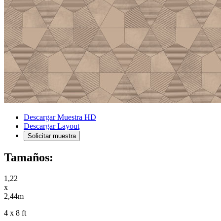
Descargar Muestra HD
Descargar Layout
Solicitar muestra
Tamaños:
1,22
x
2,44m
4 x 8 ft