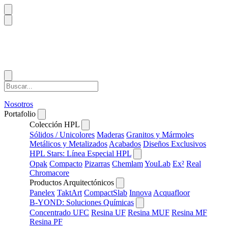
Nosotros
Portafolio
Colección HPL
Sólidos / Unicolores
Maderas
Granitos y Mármoles
Metálicos y Metalizados
Acabados
Diseños Exclusivos
HPL Stars: Línea Especial HPL
Opak
Compacto
Pizarras
Chemlam
YouLab
Ex²
Real
Chromacore
Productos Arquitectónicos
Panelex
TaktArt
CompactSlab
Innova
Acquafloor
B-YOND: Soluciones Químicas
Concentrado UFC
Resina UF
Resina MUF
Resina MF
Resina PF