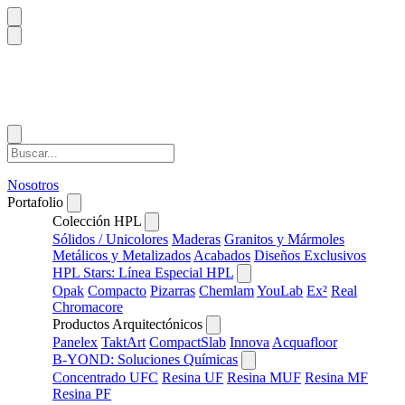
Nosotros
Portafolio
Colección HPL
Sólidos / Unicolores
Maderas
Granitos y Mármoles
Metálicos y Metalizados
Acabados
Diseños Exclusivos
HPL Stars: Línea Especial HPL
Opak
Compacto
Pizarras
Chemlam
YouLab
Ex²
Real
Chromacore
Productos Arquitectónicos
Panelex
TaktArt
CompactSlab
Innova
Acquafloor
B-YOND: Soluciones Químicas
Concentrado UFC
Resina UF
Resina MUF
Resina MF
Resina PF