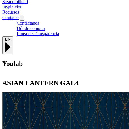
Sostenibilidad
Inspiración
Recursos
Contacto
Contáctanos
Dónde comprar
Línea de Transparencia
EN
Youlab
ASIAN LANTERN
GAL4